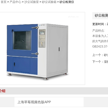
：
首页
>
产品中心
>
沙尘试验室
>
砂尘试验箱
> 砂尘检测仪
砂尘检
更新时间：
产品特点:
本设备为人
的大气的作用
GB2423.37
GB10485
上一个：
砂
方法。
下一个：
湿
介绍
上海草莓视频色版APP