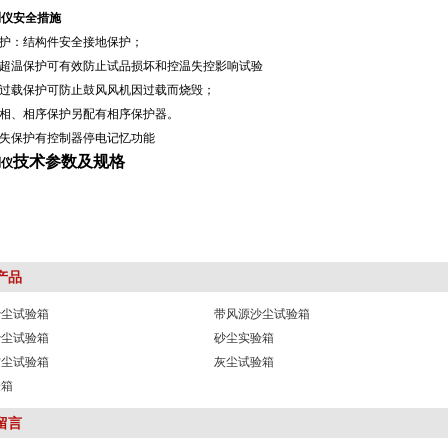
测仪安全措施
护：结构件安全接地保护；
室超温保护可有效防止试品损坏和控温失控影响试验
机过载保护可防止鼓风风机因过载而烧毁；
相、相序保护另配有相序保护器。
丢失保护有控制器停电记忆功能
技术参数及规格
测仪
产品
沙尘试验箱
带风源沙尘试验箱
X沙尘试验箱
砂尘实验箱
6防尘试验箱
灰尘试验箱
验箱
留言