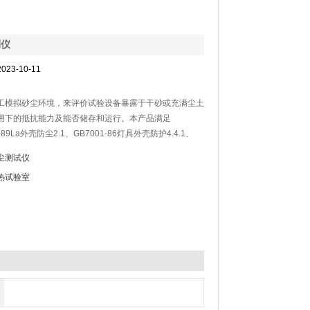
测仪
2023-10-11
工模拟砂尘环境，来评价试验设备暴露于干砂或充满尘土
下的抵抗能力及能否储存和运行。本产品满足
-89La外壳防尘2.1、GB7001-86灯具外壳防护4.4.1、
-89、及美国军标MIL-STD-810F等相应的砂尘试验
尘测试仪
热试验室