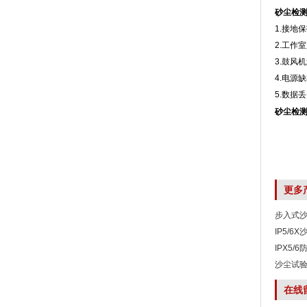
砂尘检
1.接地保
2.工作
3.鼓风
4.电源缺
5.数据
砂尘检
更多
步入式
IP5/6
IPX5/
沙尘试
在线