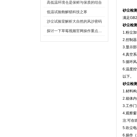
高低温环境仓是保鲜与保质的结合
砂尘检
低温试验舱解锁科技之寒
满足GB2
沙尘试验室解析大自然的风沙密码
砂尘检
探讨一下草莓视频官网操作重点是什么
1.粉尘
2.控制
3.显示
4.真空系统
5.循环风
6.温度
以下。
砂尘检
1.材料构成
2.箱体内
3.工作
4.观察窗
注:可在
5.吹尘电
6.操作