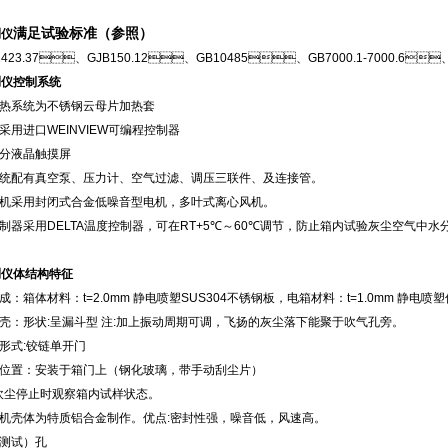
满足试验标准（参照）
测仪
423.37、GJB150.12、GB10485、GB7000.1-7000.6、 
测仪控制系统
加热系统为不锈钢云母片加热套
器采用进口WEINVIEW可编程控制器
部分液晶触摸屏
配有真空泵、压力计、空气过滤、调压三联件、及连接管。
机采用封闭式合金低噪音型电机，多叶式离心风机。
控制器采用DELTA温度控制器，可在RT+5℃～60℃调节，防止箱内试验灰尘空气
测仪体结构特征
：箱体材料：t=2.0mm 静电喷塑SUS304不锈钢板，电箱材料：t=1.0mm 静电
壳：形状:呈漏斗型 注:加上振动周期可调，飞扬的灰尘落下能聚于吹气孔旁。
门形式:铰链单开门
位置：安装于箱门上（钢化玻璃，带手动刮尘片）
吹尘停止时观察箱内试样状态。
机壳体为特质铝合金制作。优点:密封性强，噪音低，风速高。
（测试）孔