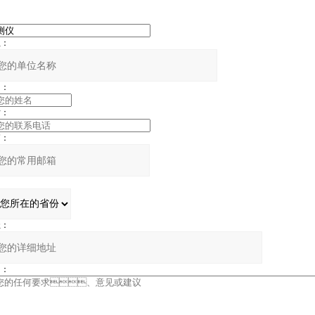
：
：
：
：
：
：