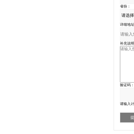
省份：
详细地址
补充说明
验证码
请输入计算