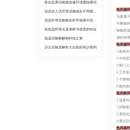
复合盐雾试验箱加速环境腐蚀测试
热风循
说说步入式环境试验箱在不同领域的应用
当接通干
说说环境试验舱在科学探索中的作用
不断循环
高低温环境仓是保鲜与保质的结合
智能型温度
成的使用问
低温试验舱解锁科技之寒
热风循
沙尘试验室解析大自然的风沙密码
1.箱体外
2.中间
3.箱门
4.工作
5.干燥
6.箱内
热风鼓
1.温度传感器
2.控制装
3.系统设定分
4.通过仪
热风循