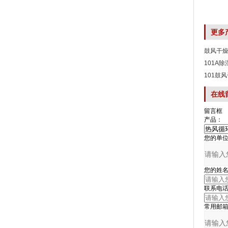
更多
鼓风干
101A
101鼓
在线
留言框
产品：
您的单位
您的姓名
联系电话
常用邮箱