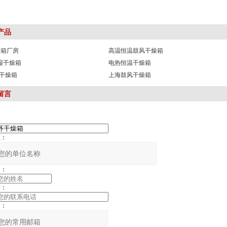
产品
燥箱厂房
高温恒温鼓风干燥箱
除湿干燥箱
电热恒温干燥箱
风干燥箱
上海鼓风干燥箱
留言
：
：
：
：