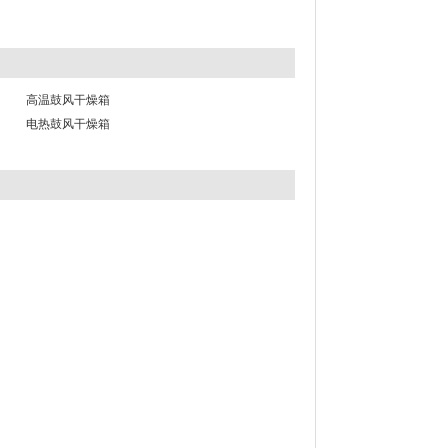
高温鼓风干燥箱
电热鼓风干燥箱