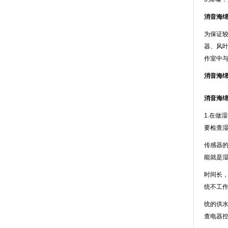
消音海
为保证较高
器
作室中与
消音海
消音海
1.在做
要检查
传感器的
能就是
时间长
统不工作
统的供水
查电器控制