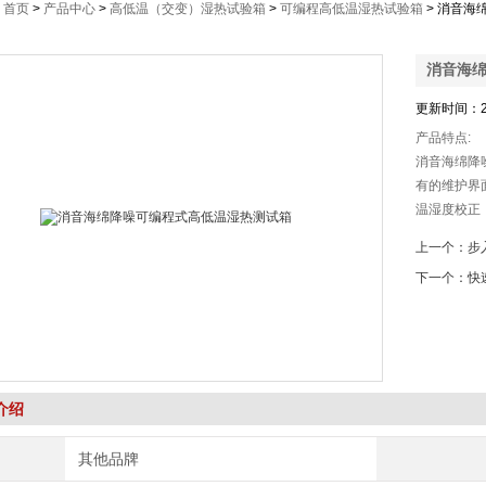
：
首页
>
产品中心
>
高低温（交变）湿热试验箱
>
可编程高低温湿热试验箱
> 消音海
消音海
更新时间：2
产品特点:
消音海绵降
有的维护界面
温湿度校正
具有程序运行等
上一个：
步
具有程序跳段功
下一个：
快
具有程序停止
介绍
其他品牌