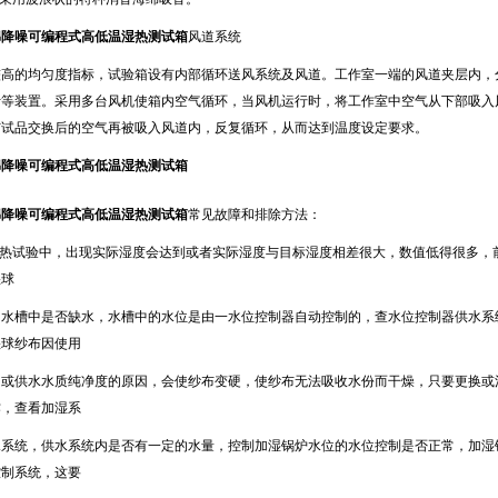
绵降噪可编程式高低温湿热测试箱
风道系统
的均匀度指标，试验箱设有内部循环送风系统及风道。工作室一端的风道夹层内，分布
、风叶等装置。采用多台风机使箱内空气循环，当风机运行时，将工作室中空气从下部吸入风
试品交换后的空气再被吸入风道内，反复循环，从而达到温度设定要求。
绵降噪可编程式高低温湿热测试箱
绵降噪可编程式高低温湿热测试箱
常见故障和排除方法：
湿热试验中，出现实际湿度会达到或者实际湿度与目标湿度相差很大，数值低得很多
湿球
水槽中是否缺水，水槽中的水位是由一水位控制器自动控制的，查水位控制器供水系统
湿球纱布因使用
，或供水水质纯净度的原因，会使纱布变硬，使纱布无法吸收水份而干燥，只要更
，查看加湿系
系统，供水系统内是否有一定的水量，控制加湿锅炉水位的水位控制是否正常，加湿锅炉
系统，这要