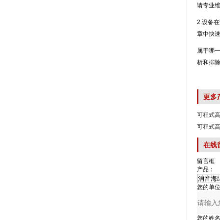
请专业维修
2.设备
章中快
属于哪一
析和排除
更多
可程式
可程式
在线
留言框
产品：
您的单位
您的姓名