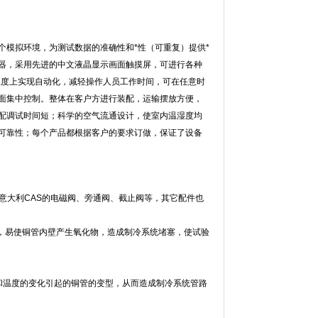
一个模拟环境，为测试数据的准确性和*性（可重复）提供*
，采用先进的中文液晶显示画面触摸屏，可进行各种
大程度上实现自动化，减轻操作人员工作时间，可在任意时
机界面集中控制。整体在客户方进行装配，运输摆放方便，
装配调试时间短；科学的空气流通设计，使室内温湿度均
可靠性；每个产品都根据客户的要求订做，保证了设备
大利CAS的电磁阀、旁通阀、截止阀等，其它配件也
，易使铜管内壁产生氧化物，造成制冷系统堵塞，使试验
和温度的变化引起的铜管的变型，从而造成制冷系统管路