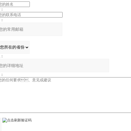
：
：
：
：
：