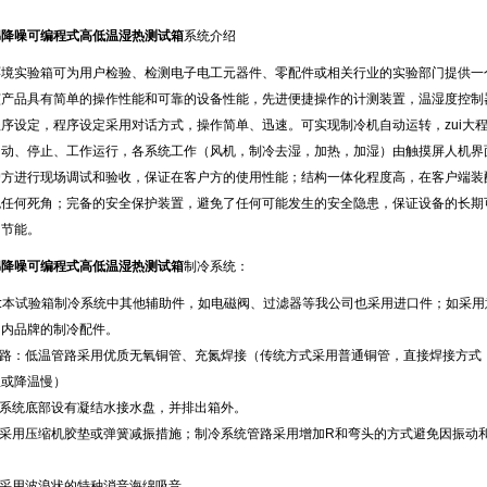
绵降噪可编程式高低温湿热测试箱
系统介绍
境实验箱可为用户检验、检测电子电工元器件、零配件或相关行业的实验部门提供
。该产品具有简单的操作性能和可靠的设备性能，先进便捷操作的计测装置，温湿度控制器
设定，程序设定采用对话方式，操作简单、迅速。可实现制冷机自动运转，zui
、停止、工作运行，各系统工作（风机，制冷去湿，加热，加湿）由触摸屏人
方进行现场调试和验收，保证在客户方的使用性能；结构一体化程度高，在客户端
避免任何死角；完备的安全保护装置，避免了任何可能发生的安全隐患，保证设备的长期
能。
绵降噪可编程式高低温湿热测试箱
制冷系统：
:本试验箱制冷系统中其他辅助件，如电磁阀、过滤器等我公司也采用进口件；如采用意
内品牌的制冷配件。
管路：低温管路采用优质无氧铜管、充氮焊接（传统方式采用普通铜管，直接焊接方式
温或降温慢）
冷系统底部设有凝结水接水盘，并排出箱外。
：采用压缩机胶垫或弹簧减振措施；制冷系统管路采用增加R和弯头的方式避免因振动
：采用波浪状的特种消音海绵吸音。