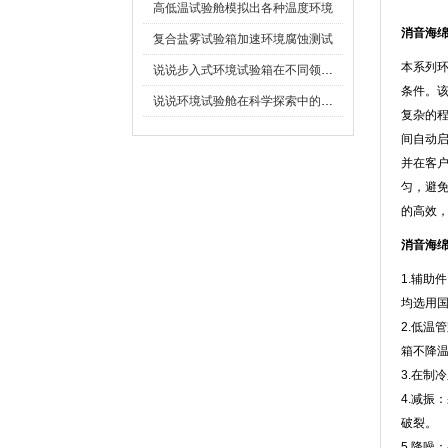
高低温试验舱模拟出各种温度环境
消音海
复合盐雾试验箱加速环境腐蚀测试
本系列环
说说步入式环境试验箱在不同领域的应用
条件
说说环境试验舱在科学探索中的作用
复杂的程序
间自动启动
并在客户
匀，
的高效，节
消音海
1.辅助件
均选用国
2.低温
箱不降
3.在制
4.减振
破裂。
5.降噪