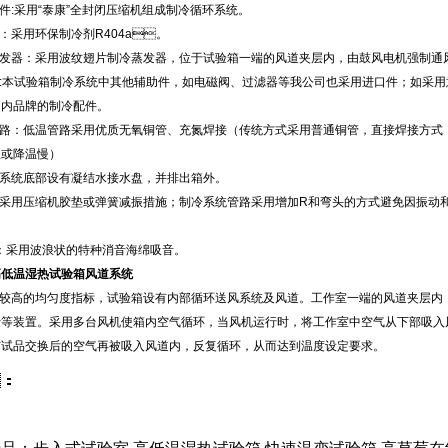
硬件:采用“泰康”全封闭压缩机组成制冷循环系统。
：采用环保制冷剂R404a。
发器：采用波纹翅片制冷蒸发器，位于试验箱一端的风道夹层内，由鼓风电机强制通风，
:本试验箱制冷系统中其他辅助件，如电磁阀、过滤器等我公司也采用进口件；如采用意大利CA
内品牌的制冷配件。
路：低温管路采用优质无氧铜管、充氮焊接（传统方式采用普通铜管，直接焊接方式
温或降温慢）
冷系统底部设有凝结水接水盘，并排出箱外。
：采用压缩机胶垫或弹簧减振措施；制冷系统管路采用增加R和弯头的方式避免因振
：采用波浪状的特种消音海绵吸音。
高低温湿热试验箱风道系统
较高的均匀度指标，试验箱设有内部循环送风系统及风道。工作室一端的风道夹层内，分布
叶等装置。采用多台风机使箱内空气循环，当风机运行时，将工作室中空气从下部吸入
品交换后的空气再被吸入风道内，反复循环，从而达到温度设定要求。
：