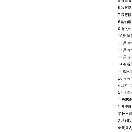
5.设置
6.程序数
7.程序段
8.能自动
9.有的维
10.温湿
11.具有
12.具有
13.具有程
14.有断电
15.控制模式
16.具有
机上打印
17.计
可程式
1.系统
节技术即
2.相对
命周期