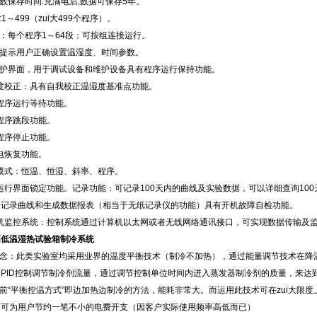
参数保存时间:充满电后,数据可保存5年。
:1～499（zui大499个程序）。
：每个程序1～64段；可按组连接运行。
提示用户正确设置温湿度、时间参数。
护界面，用于调试设备和维护设备具有程序运行保持功能。
度校正：具有自我校正温湿度基准点功能。
程序运行等待功能。
程序跳段功能。
序停止功能。
恢复功能。
：恒温、恒湿、斜率、程序。
运行界面锁定功能。记录功能：可记录100天内的曲线及实验数据，可以详细查询100
记录曲线和生成数据报表（相当于无纸记录仪的功能）具有开机故障自检功能。
算机监控系统：控制系统通过计算机以太网或者无线网络通讯接口，可实现数据传输及监控
高低温湿热试验箱制冷系统
理念：此类实验室均采用业界的温度平衡技术（制冷不加热），通过能量调节技术在
PID控制调节制冷剂流量，通过调节控制单位时间内进入蒸发器制冷剂的质量，来达到精
以前“平衡控温方式”即边加热边制冷的方法，能耗非常大。而运用此技术可在zui大限
内可为用户节约一笔不小的电费开支（因客户实际使用频率高低而已）