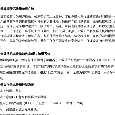
高低温湿热试验箱系统介绍
境实验箱可为用户检验、检测电子电工元器件、零配件或相关行业的实验部门提供一
。该产品具有简单的操作性能和可靠的设备性能，便捷操作的计测装置，温湿度控制器
，程序设定采用对话方式，操作简单、迅速。可实现制冷机自动运转，zui
、停止、工作运行，各系统工作（风机，制冷去湿，加热，加湿）由触摸屏人机界面集中
现场调试和验收，保证在客户方的使用性能；结构一体化程度高，在客户端装配调试时
死角；完备的安全保护装置，避免了任何可能发生的安全隐患，保证设备的长期可靠
。
低温湿热试验箱加热,加湿，除湿系统
用加热丝加热、执行元件采用固态继电器；加湿采用水蒸发方式加湿器（外加湿），配有
法,装有除湿蒸发器,使工作室内空气中的水蒸汽在除湿蒸发器上凝露成水,排出箱外,降低工
传感器采用进口电容式传感器，相比“干湿球”方法，由于无需为湿球补水系统
。
高低温湿热试验箱控制系统
：触摸，点击
方式：彩色LCD背光触摸屏中文显示
、显示分辨率:温度（0.1℃）；湿度（0.1%RH）；时间（1min）
：完整显示设定程序曲线。