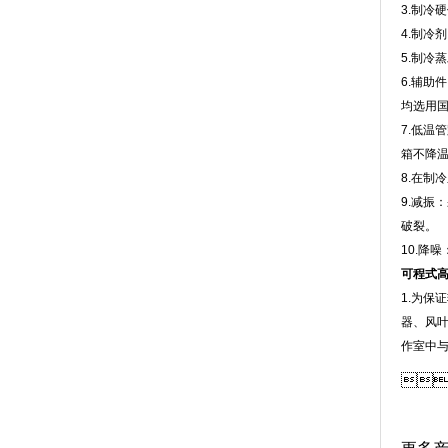
3.制冷
4.制冷剂
5.制冷蒸
6.辅助件
均选用国
7.低温管
箱不降
8.在制
9.减振
破裂。
10.降噪
可程式
1.为保证
器、风
作室中与试
