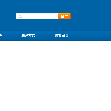
持
联系方式
访客留言