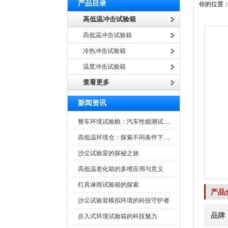
产品目录
你的位置
高低温冲击试验箱
高低温冲击试验箱
冷热冲击试验箱
温度冲击试验箱
查看更多
新闻资讯
整车环境试验舱：汽车性能测试的设备
高低温环境仓：探索不同条件下的科学奥秘
沙尘试验室的探秘之旅
高低温老化箱的多维应用与意义
灯具淋雨试验箱的探索
产品
沙尘试验室模拟环境的科技守护者
品牌
步入式环境试验箱的科技魅力