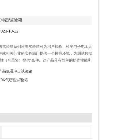
热冲击试验箱
2023-10-12
击试验箱系列环境实验箱可为用户检验、检测电子电工元
零配件或相关行业的实验部门提供一个模拟环境，为测试数据
*性（可重复）提供*条件。该产品具有简单的操作性能和
，先进便捷操作的计测装置，结构一体化程度高，科
产高低温冲击试验箱
计，使室内温湿度均匀，避免任何死角；完备的安全
PX9K气密性试验箱
，避免了任何可能发生的安全隐患，保证设备的长期可靠