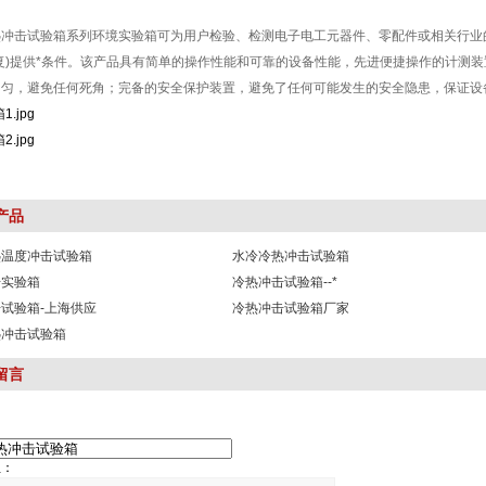
冲击试验箱系列环境实验箱可为用户检验、检测电子电工元器件、零配件或相关行业
)提供*条件。该产品具有简单的操作性能和可靠的设备性能，先进便捷操作的计测装置
，避免任何死角；完备的安全保护装置，避免了任何可能发生的安全隐患，保
产品
热温度冲击试验箱
水冷冷热冲击试验箱
击实验箱
冷热冲击试验箱--*
试验箱-上海供应
冷热冲击试验箱厂家
热冲击试验箱
留言
：