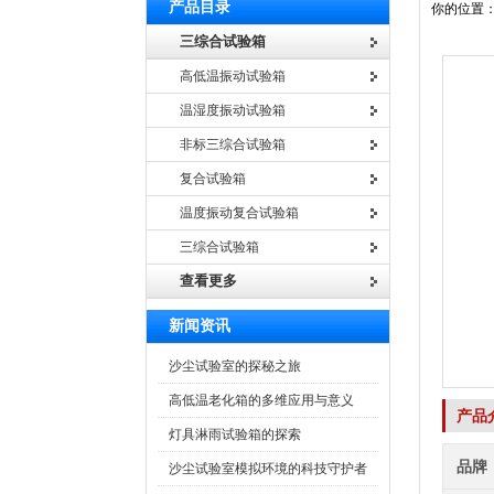
产品目录
你的位置
三综合试验箱
高低温振动试验箱
温湿度振动试验箱
非标三综合试验箱
复合试验箱
温度振动复合试验箱
三综合试验箱
查看更多
新闻资讯
沙尘试验室的探秘之旅
高低温老化箱的多维应用与意义
产品
灯具淋雨试验箱的探索
品牌
沙尘试验室模拟环境的科技守护者