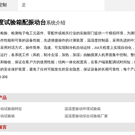
定制
是
度试验箱配振动台
系统介绍
检验、检测电子电工元器件、零配件或相关行业的实验部门提供一个模拟环境，为测
作性能和可靠的设备性能，先进便捷操作的计测装置，温湿度控制器，采用先进的中文液
用对话方式，操作简单、迅速。可实现制冷机自动运转，zui大程度上实现自动化
、工作运行，各系统工作（风机，制冷去湿，加热，加湿）由触摸屏人机界面集中控制
验收，保证在客户方的使用性能；结构一体化程度高，在客户端装配调试时间短；科
完备的安全保护装置，避免了任何可能发生的安全隐患，保证设备的长期可靠性；每个
产品
振动试验箱特征
温湿度振动环境试验箱
振动试验箱
温湿度振动综合试验箱厂家
留言