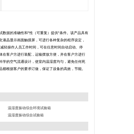
试数据的准确性和*性（可重复）提供*条件。该产品具有
晶显示画面触摸屏，可进行各种复杂的程序设定，
，减轻操作人员工作时间，可在任意时间自动启动、停
。整体在客户方进行装配，运输摆放方便，并在客户方进行
学的空气流通设计，使室内温湿度均匀，避免任何死
产品都根据客户的要求订做，保证了设备的高效，节能。
温湿度振动综合环境试验箱
温湿度振动综合试验箱