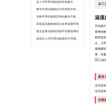
步入式环境试验箱的科技魅力
加工
整车环境试验舱在汽车研发中的作用
非标环境试验箱定制化解决方案在可靠性测试中的重要性
温湿
高低温试验舱模拟出各种温度环境
可为用户
复合盐雾试验箱加速环境腐蚀测试
简单的操
程序设定采
说说步入式环境试验箱在不同领域的应用
止
现场调试和
角；
更多
温湿度
温湿度
在线