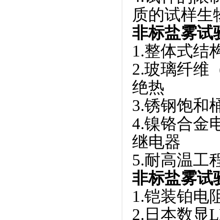
质的试样生
非标
盐雾试
1.整体式结
2.玻璃纤维
绝热
3.锈钢饱
4.镍铬合金电热
继电器
5.耐高温工
非标
盐雾试
1.铠装铂电阻
2.日本数显LE