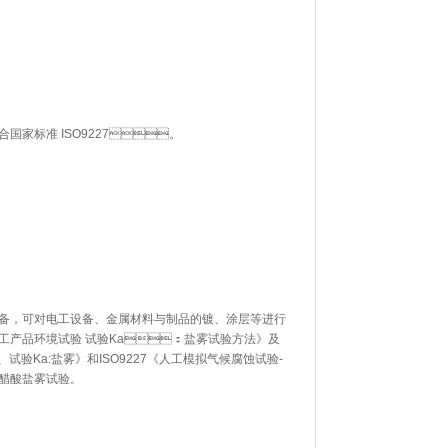
国家标准 ISO9227。
对电工设备、金属材料与制品的镀、涂层等进行
电子电工产品环境试验 试验Ka：盐雾试验方法》及
验、试验Ka:盐雾》和ISO9227《人工模拟气候腐蚀试验-
盐雾试验。