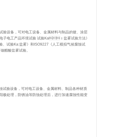
，可对电工设备、金属材料与制品的镀、涂层
17《电子电工产品环境试验 试验Ka：盐雾试验方法》
：试验、试验Ka:盐雾》和ISO9227《人工模拟气候腐蚀试
醋酸盐雾试验。
备，可对电工设备、金属材料、制品各种材质
，阳极处理，防锈油等防蚀处理后，进行加速腐蚀性能变