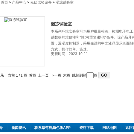
：
首页
>
产品中心
>
光伏试验设备
>
湿冻试验室
湿冻试验室
本系列环境实验室可为用户批量检验、检测电子电工元
试数据的准确性和*性(可重复)提供*条件。该产品
置，温湿度控制器，采用先进的中文液晶显示画面
方式，操作简单、迅速。
更新时间：2023-10-11
记录，当前 1 / 1 页 首页 上一页 下一页 末页 跳转到第
页
介
|
新闻资讯
|
联系草莓视频色版APP
|
资料下载
|
网站地图
|
返回