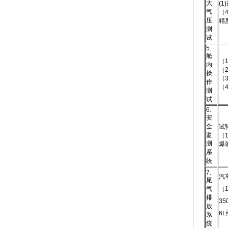
大
(1
气
（
压
精
测
试
5.
舱
（
内
（
操
（
作
（
测
试
6.
安
全
试
监
（
测
爆装
系
统
7.
汽
尾
气
（1
排
3
放
6L
系
统