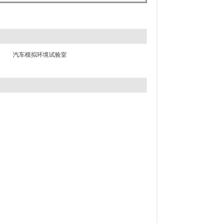
汽车模拟环境试验室