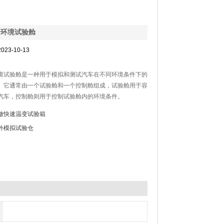
合环境试验舱
2023-10-13
境试验舱是一种用于模拟和测试汽车在不同环境条件下的
。它通常由一个试验舱和一个控制舱组成，试验舱用于容
车，控制舱则用于控制试验舱内的环境条件。
做快速温变试验箱
外模拟试验仓