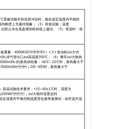
保持±2℃受被试验车热负荷冲击时，能在设定温度内平稳控
℃范围内舱壁上无凝结现象；（3）排放试验：温度
，以防止水在底盘测供机转鼓上凝结。（5）变温时：保
大装备重量：4000KG；（3）发动机zui大功
200m3h,排气管出口zui高温度350℃；（6）整车zui大散热
m3/h.(8)新风供给量：-40℃∽10℃时，新风量大于
3500m3/h；20℃∽30℃时，新风量大于
（2）高温试验技术要求：+15∽60±1℃时，湿度为
热量为25KW，zui大相对湿度达到
，能在设定湿度内平衡控制温度变化速率速测试：由常温升温
。
：