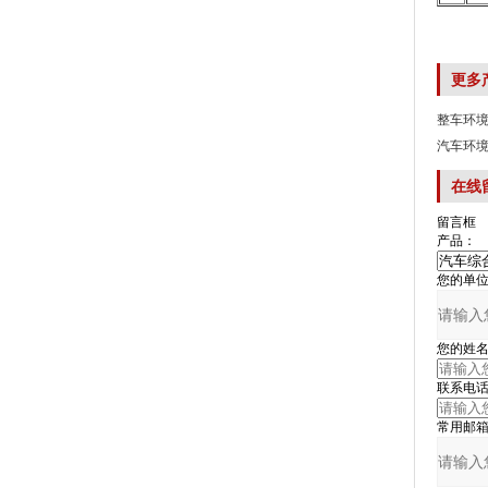
更多
整车环
汽车环
在线
留言框
产品：
您的单位
您的姓名
联系电话
常用邮箱