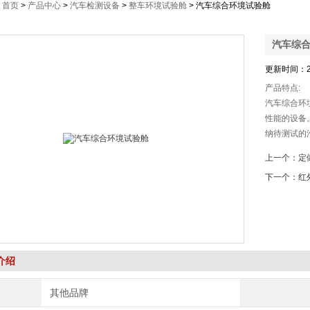
：
首页
>
产品中心
>
汽车检测设备
>
整车环境试验舱
> 汽车综合环境试验舱
汽车综
更新时间：
产品特点:
汽车综合环
性能的设备
纳待测试的汽
上一个：
定
下一个：
红
介绍
其他品牌