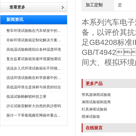
加工定制
是
查看更多
新闻资讯
本系列汽车电子
备，以评价其
整车环境试验舱在汽车研发中的作用
非标环境试验箱定制化解决方案在可靠性测试中的重要性
足GB4208标
高低温试验舱模拟出各种温度环境
GB/T4942
复合盐雾试验箱加速环境腐蚀测试
间大、模拟环境的特
说说步入式环境试验箱在不同领域的应用
说说环境试验舱在科学探索中的作用
更多产品
高低温环境仓是保鲜与保质的结合
带风源淋雨试验箱
低温试验舱解锁科技之寒
淋雨试验箱制造商
沙尘试验室解析大自然的风沙密码
灯具淋雨试验箱
探讨一下草莓视频官网操作重点是什么
雨淋试验箱
在线留言