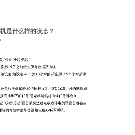
开机是什么样的状态？
3
停止|冷起|热起”.
操作,没以了之前做的所有数据及曲线;
试验,如设定-40℃为10小时的试验,做了5个小时后停
还是程序做试验,如也同样设定-40℃为10小时的试验,做
接完成剩下的任务.意思就是热起曲线任务都会在.
起"或者"冷起"设备被突然断电或者停电的话设备都会自
理解的可随时给草莓视频色版APP。