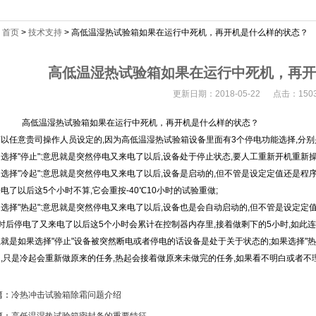
：
首页
>
技术支持
> 高低温湿热试验箱如果在运行中死机，再开机是什么样的状态？
高低温湿热试验箱如果在运行中死机，再
更新日期：2018-05-22 点击：150
湿热试验箱如果在运行中死机，再开机是什么样的状态？
以任意贵司操作人员设定的,因为高低温湿热试验箱设备里面有3个停电功能选择,分别是:"
选择"停止":意思就是突然停电又来电了以后,设备处于停止状态,要人工重新开机重新
选择"冷起":意思就是突然停电又来电了以后,设备是启动的,但不管是设定定值还是程序做
电了以后这5个小时不算,它会重按-40℃10小时的试验重做;
选择"热起":意思就是突然停电又来电了以后,设备也是会自动启动的,但不管是设定定值
时后停电了又来电了以后这5个小时会累计在控制器内存里,接着做剩下的5小时,如此连
就是如果选择"停止"设备被突然断电或者停电的话设备是处于关于状态的;如果选择"热
,只是冷起会重新做原来的任务,热起会接着做原来未做完的任务,如果看不明白或者不
：
冷热冲击试验箱除霜问题介绍