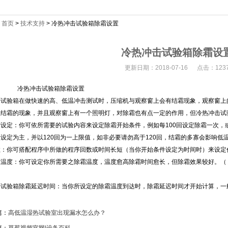
：
首页
>
技术支持
> 冷热冲击试验箱除霜设置
冷热冲击试验箱除霜设
更新日期：2018-07-16 点击：123
冲击试验箱除霜设置
试验箱在做快速的高、低温冲击测试时，压缩机与观察窗上会有结霜现象，观察窗上
结霜的现象，并且观察窗上有一个照明灯，对除霜也有点一定的作用，但冷热冲击试
设定：你可依所需要的试验内容来设定除霜开始条件，例如每100回设定除霜一次，
定为主，并以120回为一上限值，如非必要请勿高于120回，结霜的多寡会影响
：你可搭配程序中所做的程序回数或时间长短（当你开始条件设定为时间时）来设定你所需
温度：你可设定你所需要之除霜温度，温度愈高除霜时间愈长，但除霜效果较好。
）
验箱除霜延迟时间：当你所设定的除霜温度到达时，除霜延迟时间才开始计算，一般建
：
高低温湿热试验室出现漏水怎么办？