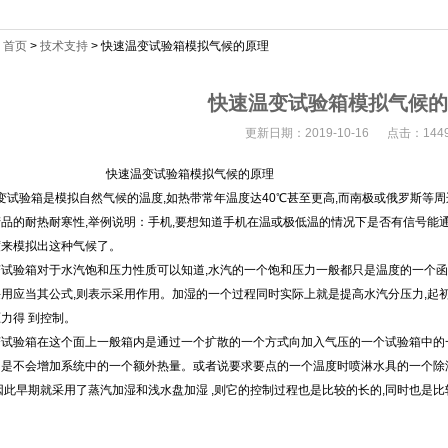
：
首页
>
技术支持
> 快速温变试验箱模拟气候的原理
快速温变试验箱模拟气候的
更新日期：2019-10-16 点击：144
温变试验箱模拟气候的原理
试验箱是模拟自然气候的温度,如热带常年温度达40℃甚至更高,而南极或俄罗斯等周边
品的耐热耐寒性,举例说明：手机,要想知道手机在温或极低温的情况下是否有信号能
模拟出这种气候了。
试验箱对于水汽饱和压力性质可以知道,水汽的一个饱和压力一般都只是温度的一个函
用应当其公式,则表示采用作用。加湿的一个过程同时实际上就是提高水汽分压力,
得 到控制。
变试验箱在这个面上一般箱内是通过一个扩散的一个方式向加入气压的一个试验箱中的
是不会增加系统中的一个额外热量。或者说要求要点的一个温度时喷淋水具的一个除湿作
因此早期就采用了蒸汽加湿和浅水盘加湿 ,则它的控制过程也是比较的长的,同时也是比较