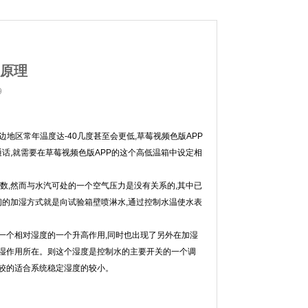
原理
9
地区常年温度达-40几度甚至会更低,草莓视频色版APP
通话,就需要在草莓视频色版APP的这个高低温箱中设定相
数,然而与水汽可处的一个空气压力是没有关系的,其中已
起初的加湿方式就是向试验箱壁喷淋水,通过控制水温使水表
一个相对湿度的一个升高作用,同时也出现了另外在加湿
用所在。则这个湿度是控制水的主要开关的一个调
的适合系统稳定湿度的较小。